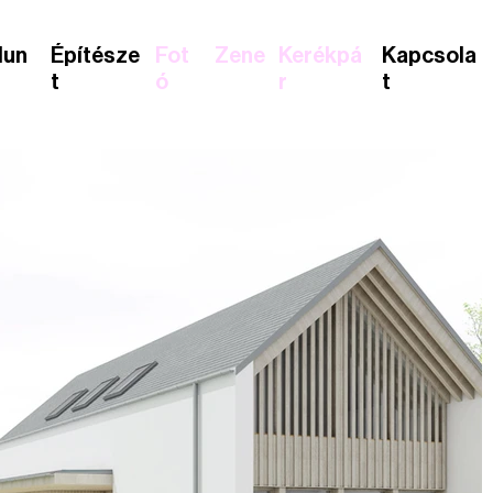
lun
Építésze
Fot
Zene
Kerékpá
Kapcsola
t
ó
r
t