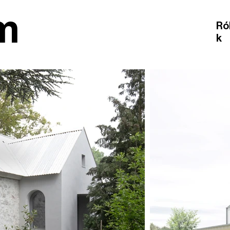
m
Ró
k