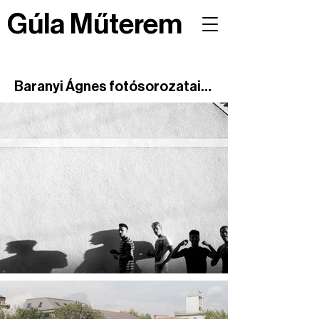
Gúla Műterem
Baranyi Ágnes fotósorozatai

Gyerekkorom óta mindenhová 
elkísér a fényképezőgépem. Ha 
lehet, úton vagyok, hogy 
megtaláljanak a pillanatok.