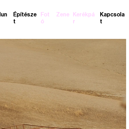
lun
Építésze
Fot
Zene
Kerékpá
Kapcsola
t
ó
r
t