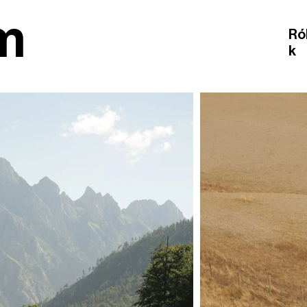
m
Ró
k