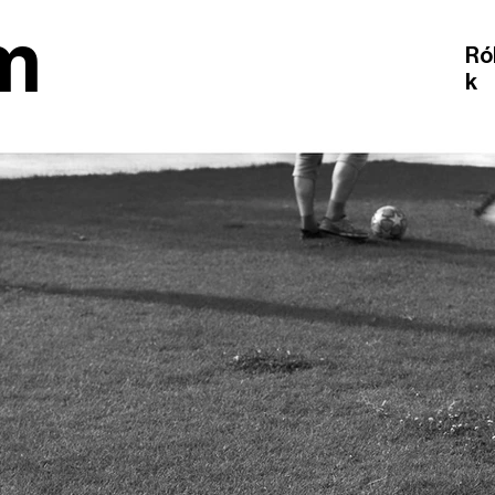
m
Ró
k