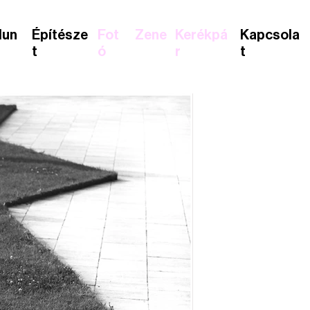
lun
Építésze
Fot
Zene
Kerékpá
Kapcsola
t
ó
r
t